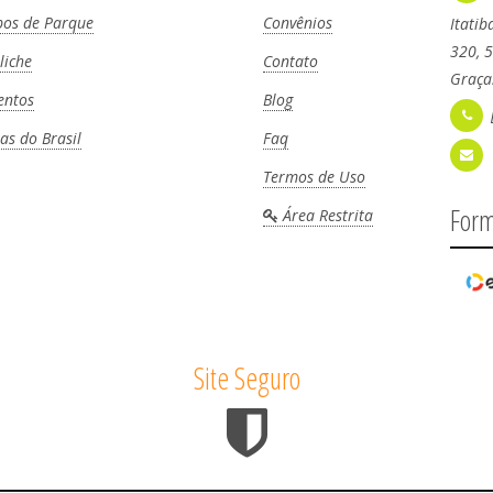
pos de Parque
Convênios
Itatib
320, 5
liche
Contato
Graças
entos
Blog
ias do Brasil
Faq
Termos de Uso
Form
Área Restrita
Site Seguro