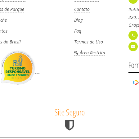
os de Parque
Contato
Itati
320, 
iche
Blog
Graça
ntos
Faq
as do Brasil
Termos de Uso
Área Restrita
For
Site Seguro