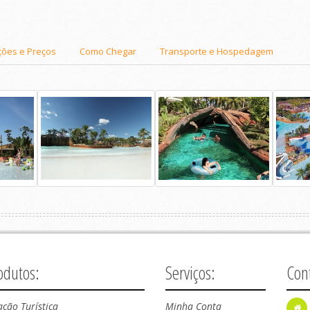
ções e Preços
Como Chegar
Transporte e Hospedagem
odutos:
Serviços:
Con
ação Turística
Minha Conta