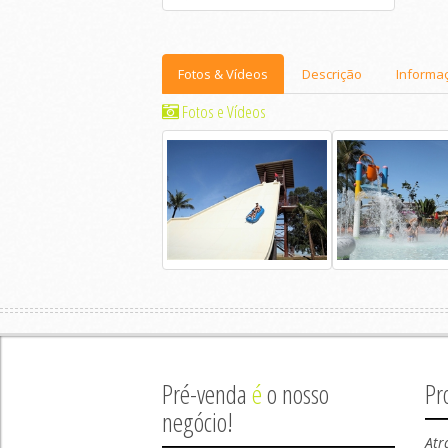
Fotos & Vídeos
Descrição
Informa
Fotos e Vídeos
Pré-venda
é
o nosso
Pr
negócio!
Atr