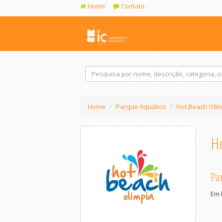
Home
Contato
Home
Parque Aquático
Hot Beach Olím
Ho
Par
Em 